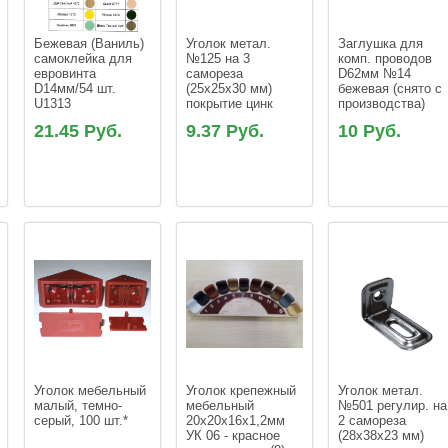
Бежевая (Ваниль) 
Уголок метал. 
Заглушка для 
самоклейка для 
№125 на 3 
комп. проводов 
евровинта 
самореза 
D62мм №14 
D14мм/54 шт. 
(25х25х30 мм) 
бежевая (снято с 
покрытие цинк
21.45 Руб.
9.37 Руб.
10 Руб.
Уголок мебельный 
Уголок крепежный 
Уголок метал. 
малый, темно-
мебельный 
№501 регулир. на
серый, 100 шт.*
20х20х16х1,2мм 
2 самореза 
УК 06 - красное 
(28х38х23 мм) 