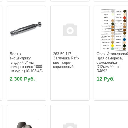
Болт к 
263.59.117 
Орех Итальянски
эксцентрику 
Заглушка Rafix 
 для самореза, 
гладкий 34мм 
цвет серо-
самоклейка 
саморез цинк 1000 
коричневый 
D12мм/20 шт. 
шт./уп.* (10-103-45)
2 300 Руб.
12 Руб.