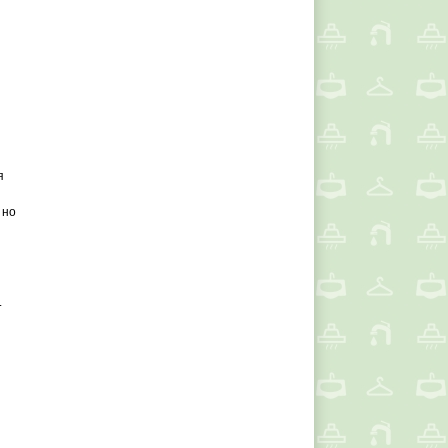
я
 но
.