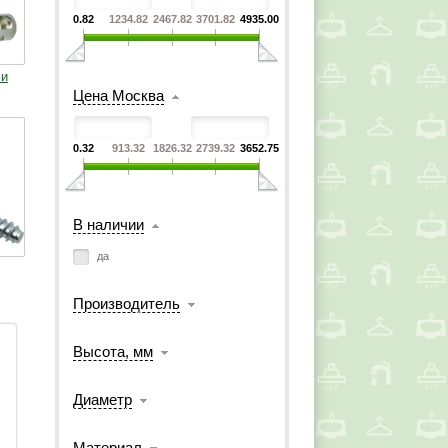
0.82
1234.82
2467.82
3701.82
4935.00
ли
Цена Москва
0.32
913.32
1826.32
2739.32
3652.75
В наличии
да
Производитель
Высота, мм
Диаметр
Материал