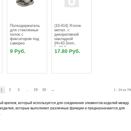
Полкодержатель 
(10-414) Уголок 
для стеклянных 
метал. с 
полок с 
декоративной 
фиксатором под 
накладкой 
саморез
(H=43.5mm, 
L=33.3mm, 
9 Руб.
17.80 Руб.
W=49mm) черный
1
2
3
...
29
30
→
1 - 24 из 70
ый крепеж, который используется для соединения элементов изделий между
ы изделия, которые выполняют различные функции и предназначаются для
.