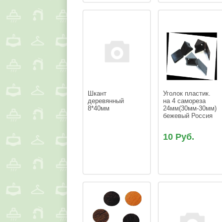
Шкант 
Уголок пластик. 
деревянный  
на 4 самореза 
8*40мм
24мм(30мм-30мм) 
бежевый Россия
10 Руб.