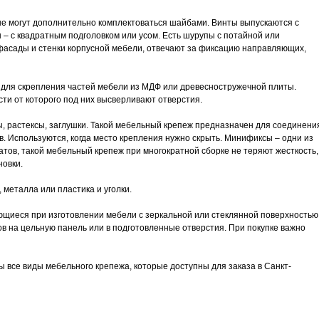
рые могут дополнительно комплектоваться шайбами. Винты выпускаются с
 – с квадратным подголовком или усом. Есть шурупы с потайной или
фасады и стенки корпусной мебели, отвечают за фиксацию направляющих,
для скрепления частей мебели из МДФ или древесностружечной плиты.
ти от которого под них высверливают отверстия.
, растексы, заглушки. Такой мебельный крепеж предназначен для соединени
в. Используются, когда место крепления нужно скрыть. Минификсы – одни из
тов, такой мебельный крепеж при многократной сборке не теряют жесткость,
новки.
 металла или пластика и уголки.
щиеся при изготовлении мебели с зеркальной или стеклянной поверхностью
в на цельную панель или в подготовленные отверстия. При покупке важно
 все виды мебельного крепежа, которые доступны для заказа в Санкт-