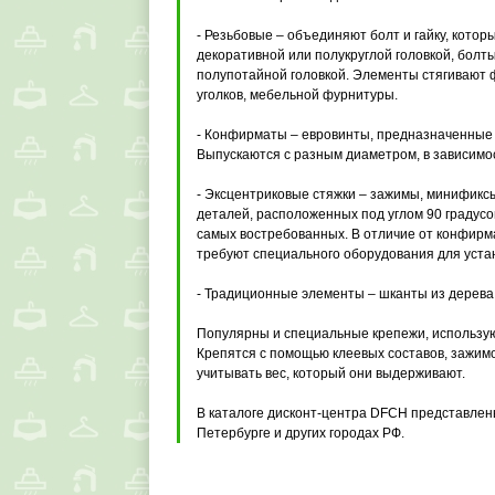
- Резьбовые – объединяют болт и гайку, кото
декоративной или полукруглой головкой, болты
полупотайной головкой. Элементы стягивают 
уголков, мебельной фурнитуры.
- Конфирматы – евровинты, предназначенные 
Выпускаются с разным диаметром, в зависимос
- Эксцентриковые стяжки – зажимы, минификсы
деталей, расположенных под углом 90 градусо
самых востребованных. В отличие от конфирма
требуют специального оборудования для уста
- Традиционные элементы – шканты из дерева,
Популярны и специальные крепежи, использую
Крепятся с помощью клеевых составов, зажимо
учитывать вес, который они выдерживают.
В каталоге дисконт-центра DFCH представлены
Петербурге и других городах РФ.