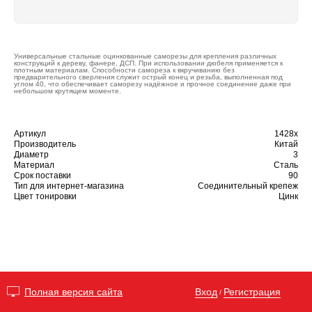
Универсальные стальные оцинкованные саморезы для крепления различных
конструкций к дереву, фанере, ДСП. При использовании дюбеля применяется к
плотным материалам. Способности самореза к вкручиванию без
предварительного сверления служит острый конец и резьба, выполненная под
углом 40, что обеспечивает саморезу надёжное и прочное соединение даже при
небольшом крутящем моменте.
Артикул
1428х
Производитель
Китай
Диаметр
3
Материал
Сталь
Срок поставки
90
Тип для интернет-магазина
Соединительный крепеж
Цвет тонировки
Цинк
Вход
Регистрация
Полная версия сайта
/