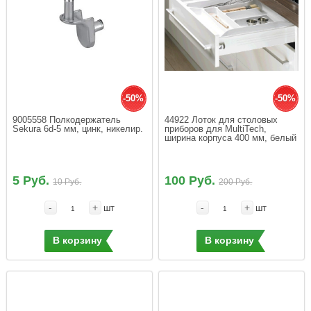
-50%
-50%
9005558 Полкодержатель 
44922 Лоток для столовых 
Sekura 6d-5 мм, цинк, никелир.
приборов для MultiTech, 
ширина корпуса 400 мм, белый
5 Руб.
100 Руб.
10 Руб.
200 Руб.
-
+
-
+
шт
шт
В корзину
В корзину