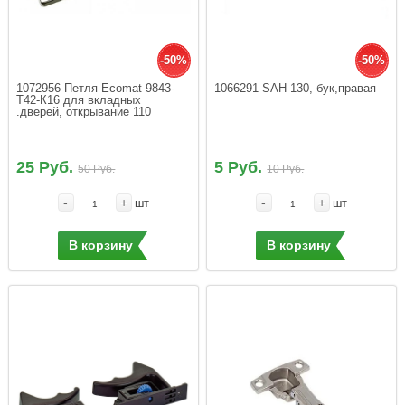
-50%
-50%
1072956 Петля Ecomat 9843-
1066291 SАН 130, бук,правая
Т42-К16 для вкладных 
.дверей, открывание 110
25 Руб.
5 Руб.
50 Руб.
10 Руб.
-
+
-
+
шт
шт
В корзину
В корзину