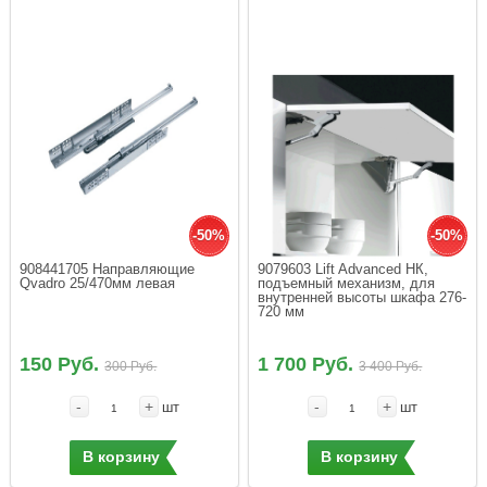
-50%
-50%
908441705 Направляющие 
9079603 Lift Advanced HК, 
Qvadro 25/470мм левая
подъемный механизм, для 
внутренней высоты шкафа 276-
720 мм
150 Руб.
1 700 Руб.
300 Руб.
3 400 Руб.
-
+
-
+
шт
шт
В корзину
В корзину