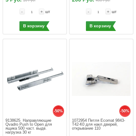
10 Руб.
400 Руб.
-
+
-
+
шт
шт
В корзину
В корзину
-50%
-50%
9138625  Направляющие 
1072954 Петля Ecomat 9843-
Qvadro Push to Open для 
Т42-К0 для накл.дверей, 
ящика 500 част. выдв. 
открывание 110
нагрузка 30 кг