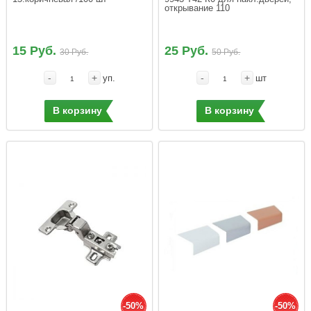
открывание 110
15 Руб.
25 Руб.
30 Руб.
50 Руб.
-
+
-
+
уп.
шт
В корзину
В корзину
-50%
-50%