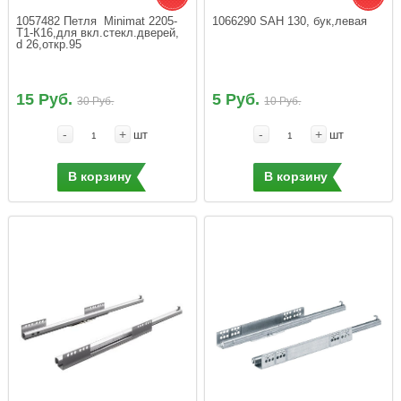
1057482 Петля  Minimat 2205-
1066290 SАН 130, бук,левая
Т1-К16,для вкл.стекл.дверей, 
d 26,откр.95
15 Руб.
5 Руб.
30 Руб.
10 Руб.
-
+
-
+
шт
шт
В корзину
В корзину