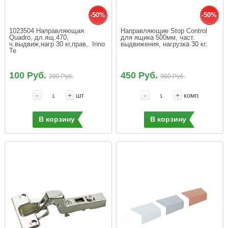
-50%
-50%
1023504 Направляющая 
Направляющие Stop Control  
Quadro, дл.ящ.470, 
для ящика 500мм, част. 
ч.выдвиж,нагр 30 кг,прав,  Inno 
выдвижения, нагрузка 30 кг.
Te
100 Руб.
450 Руб.
200 Руб.
900 Руб.
-
+
-
+
шт
комп
В корзину
В корзину