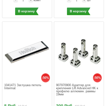
-
+
-
+
комп
шт
В корзину
В корзину
-50%
-50%
1041471 Заглушка петель  
907970900 Адаптер для 
Intermat
крепления Lift Advanced HK к 
профилю аллюмин. раммы 
19мм
5 Руб.
200 Руб.