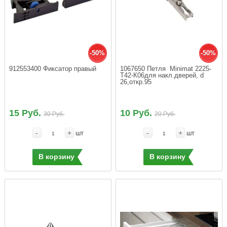
-50%
-50%
912553400 Фиксатор правый
1067650 Петля  Minimat 2225-
Т42-К06для накл.дверей, d 
26,откр.95
15 Руб.
10 Руб.
30 Руб.
20 Руб.
-
+
-
+
шт
шт
В корзину
В корзину