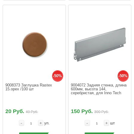
-50%
-50%
9008373 Заглушка Rastex 
9004072 Задняя стенка, длина 
15.орех /100 шт
600мм, высота 144, 
серебристая, для Inno Tech
20 Руб.
150 Руб.
40 Руб.
300 Руб.
-
+
-
+
уп.
шт