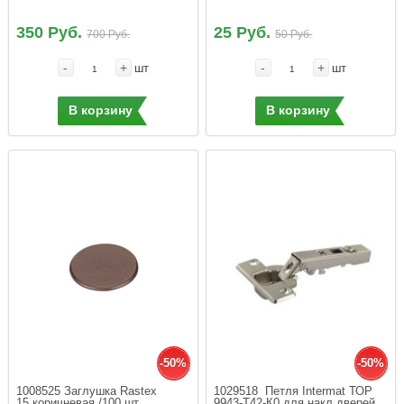
350 Руб.
25 Руб.
700 Руб.
50 Руб.
-
+
-
+
шт
шт
В корзину
В корзину
-50%
-50%
1008525 Заглушка Rastex 
1029518  Петля Intermat ТОР 
15.коричневая /100 шт
9943-Т42-К0 для накл.дверей,  