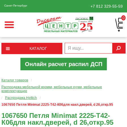
Санкт-Петербург
+7 812
329-55-59
0
КАТАЛОГ
Онлайн расчет распил ДСП
Каталог товаров
/
Распродажа мебельной кромки, мебельные ручки, мебельные
комплектующие
/
Распродажа Hettich
/
1067650 Петля Minimat 2225-Т42-К06для накл.дверей, d 26,откр.95
1067650 Петля Minimat 2225-Т42-
К06для накл.дверей, d 26,откр.95