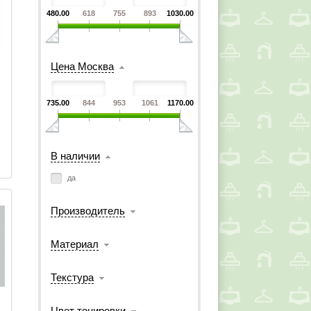
480.00
618
755
893
1030.00
Цена Москва
735.00
844
953
1061
1170.00
В наличии
да
Производитель
Материал
Текстура
 
Цвет тонировки