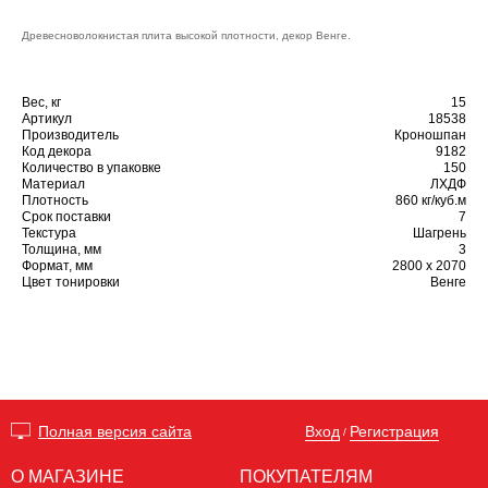
Древесноволокнистая плита высокой плотности, декор Венге.
Вес, кг
15
Артикул
18538
Производитель
Кроношпан
Код декора
9182
Количество в упаковке
150
Материал
ЛХДФ
Плотность
860 кг/куб.м
Срок поставки
7
Текстура
Шагрень
Толщина, мм
3
Формат, мм
2800 х 2070
Цвет тонировки
Венге
Вход
Регистрация
Полная версия сайта
/
О МАГАЗИНЕ
ПОКУПАТЕЛЯМ