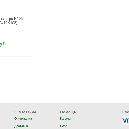
Пельтро K108, 
(0419K108)
уб.
О магазине
Помощь
Спо
О компании
Каталог
Доставка
Блог