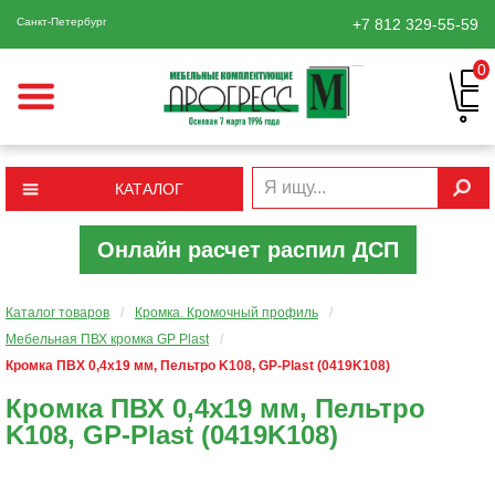
Санкт-Петербург
+7 812
329-55-59
0
КАТАЛОГ
Онлайн расчет распил ДСП
Каталог товаров
/
Кромка. Кромочный профиль
/
Мебельная ПВХ кромка GP Plast
/
Кромка ПВХ 0,4x19 мм, Пельтро K108, GP-Plast (0419K108)
Кромка ПВХ 0,4x19 мм, Пельтро
K108, GP-Plast (0419K108)