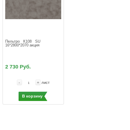
Пельтро   К108   SU  
16*2800*2070 акция
2 730 Руб.
-
+
лист
В корзину