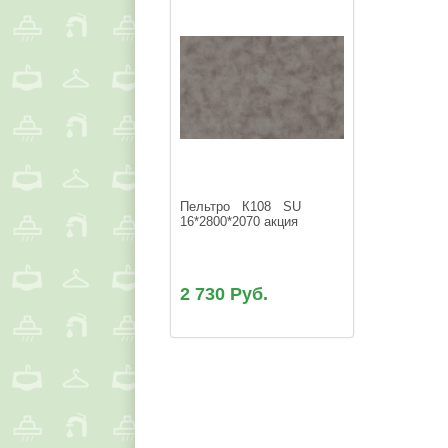
Пельтро   К108   SU  
16*2800*2070 акция
2 730 Руб.