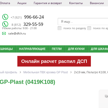
Оплата
Акции
Гарантия и возврат
Контакты
Вакансии
996-66-24
+7 (921)
329-55-59
8 (812)
поиск по разделу
поиск по а
Режим работы: 9:00 - 21:00
sale@dfch.ru
ЕШНИЦЫ
НАПРАВЛЯЮЩИЕ
ПЕТЛИ
ДЛЯ КУХНИ
ДЛЯ ШКАФ
Онлайн расчет распил ДСП
ный профиль
Мебельная ПВХ кромка GP Plast
2x19 мм, Пельтро K108, 
GP-Plast (0419K108)
Ц