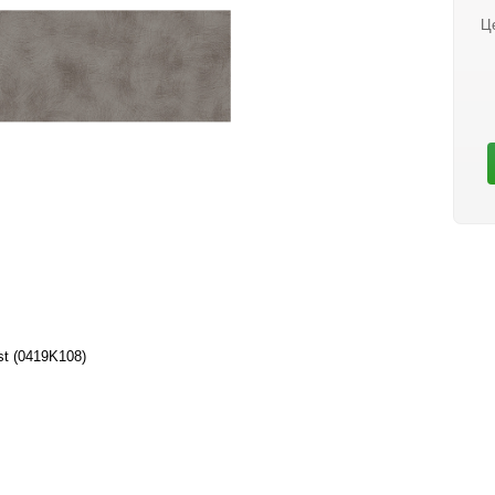
Ц
t (0419K108)