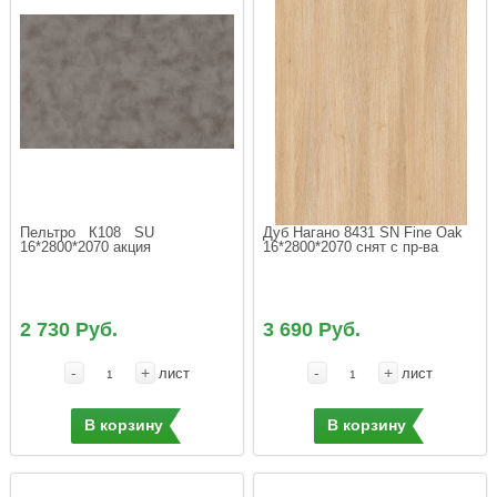
Пельтро   К108   SU  
Дуб Нагано 8431 SN Fine Oak 
16*2800*2070 акция
16*2800*2070 снят с пр-ва
2 730 Руб.
3 690 Руб.
-
+
-
+
лист
лист
В корзину
В корзину