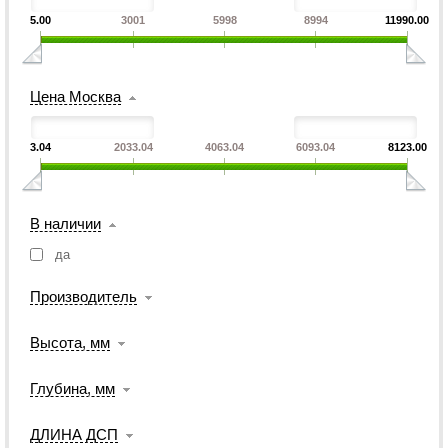
5.00
3001
5998
8994
11990.00
Цена Москва
3.04
2033.04
4063.04
6093.04
8123.00
В наличии
да
Производитель
Высота, мм
Глубина, мм
ДЛИНА ДСП