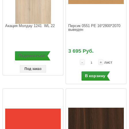
Акация Молдау 1241  WL 22
Персик 0551 PE 16*2800*2070  
выведен
3 695 Руб.
Подписаться
-
+
лист
Под заказ
В корзину