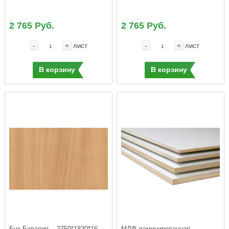
2 765 Руб.
2 765 Руб.
-
+
-
+
лист
лист
В корзину
В корзину
Бук Бавария    2750*1830*16  
МДФ ламинированная 