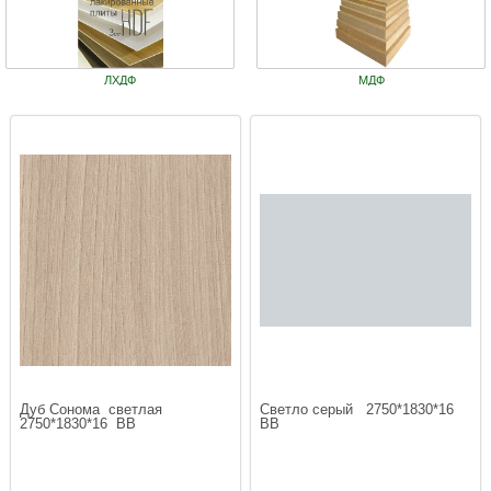
ЛХДФ
МДФ
Дуб Сонома  светлая  
Светло серый   2750*1830*16  
2750*1830*16  ВВ
ВВ