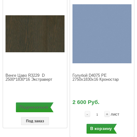
Венге Цаво R3229  D 
Голубой D4075 PE 
2500*1830*16 Экстраверт
2750х1830х16 Кроностар
2 600 Руб.
Подписаться
-
+
лист
Под заказ
В корзину