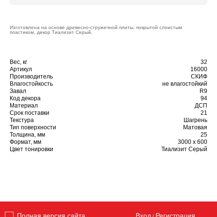
Изготовлена на основе древесно-стружечной плиты, покрытой слоистым
пластиком, декор Тиализит Серый.
Вес, кг
32
Артикул
16000
Производитель
СКИФ
Влагостойкость
не влагостойкий
Завал
R9
Код декора
94
Материал
ДСП
Срок поставки
21
Текстура
Шагрень
Тип поверхности
Матовая
Толщина, мм
25
Формат, мм
3000 х 600
Цвет тонировки
Тиализит Серый
Вход
Регистрация
Полная версия сайта
/