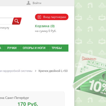
Войти
Вход партнерам
Корзина (0)
ртикулу
на сумму 0 Руб.
А
РУЧКИ
ОПОРЫ И НОГИ
ТРУБЫ
и гардеробной системы
Крючок двойной L=50
ена Санкт-Петербург
170 Руб.