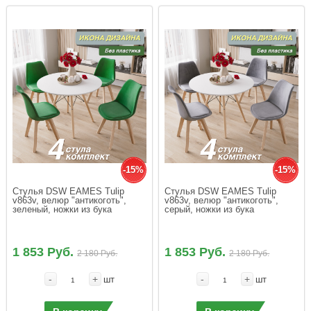
-15%
-15%
Стулья DSW EAMES Tulip 
Стулья DSW EAMES Tulip 
v863v, велюр "антикоготь", 
v863v, велюр "антикоготь", 
зеленый, ножки из бука
серый, ножки из бука
1 853 Руб.
1 853 Руб.
2 180 Руб.
2 180 Руб.
-
+
-
+
шт
шт