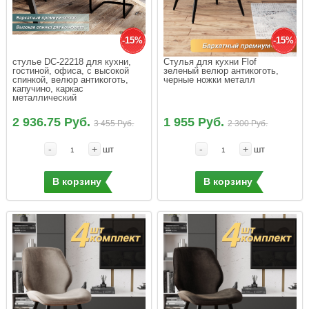
-15%
-15%
стулье DC-22218 для кухни, 
Стулья для кухни Flof  
гостиной, офиса, с высокой 
зеленый велюр антикоготь, 
спинкой, велюр антикоготь, 
черные ножки металл
капучино, каркас 
металлический
2 936.75 Руб.
1 955 Руб.
3 455 Руб.
2 300 Руб.
-
+
-
+
шт
шт
В корзину
В корзину