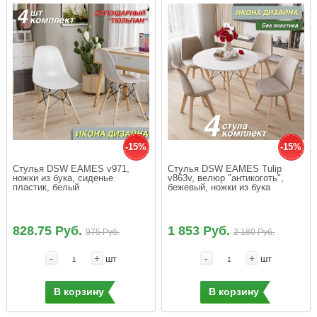
-15%
-15%
Стулья DSW EAMES v971, 
Стулья DSW EAMES Tulip 
ножки из бука, сиденье 
v863v, велюр "антикоготь", 
пластик, белый
бежевый, ножки из бука
828.75 Руб.
1 853 Руб.
975 Руб.
2 180 Руб.
-
+
-
+
шт
шт
В корзину
В корзину