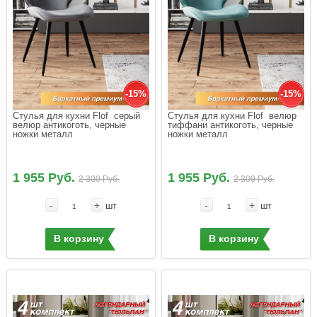
-15%
-15%
Стулья для кухни Flof  серый 
Стулья для кухни Flof  велюр 
велюр антикоготь, черные 
тиффани антикоготь, черные 
ножки металл
ножки металл
1 955 Руб.
1 955 Руб.
2 300 Руб.
2 300 Руб.
-
+
-
+
шт
шт
В корзину
В корзину