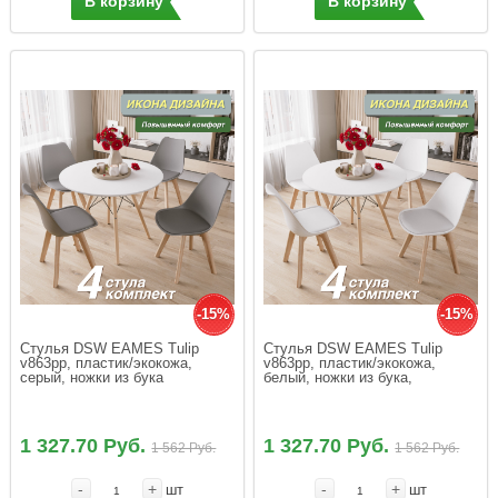
В корзину
В корзину
-15%
-15%
Стулья DSW EAMES Tulip 
Стулья DSW EAMES Tulip 
v863pp, пластик/экокожа, 
v863pp, пластик/экокожа, 
серый, ножки из бука
белый, ножки из бука,
1 327.70 Руб.
1 327.70 Руб.
1 562 Руб.
1 562 Руб.
-
+
-
+
шт
шт