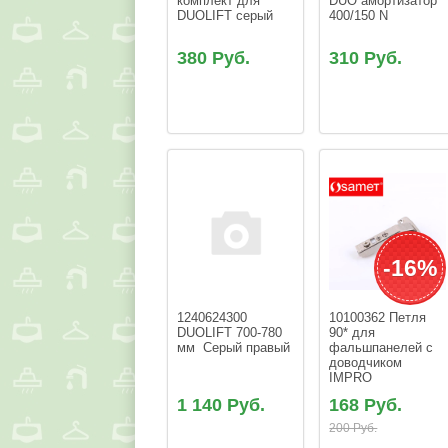
комплект для 
DUO амортизатор 
DUOLIFT серый
400/150 N
380 Руб.
310 Руб.
-16%
1240624300 
10100362 Петля 
DUOLIFT 700-780 
90* для 
мм  Серый правый
фальшпанелей с 
доводчиком 
IMPRO
1 140 Руб.
168 Руб.
200 Руб.