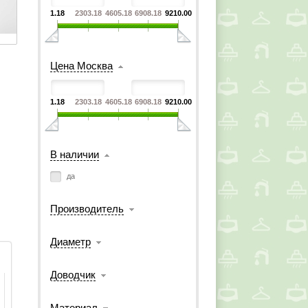
1.18
2303.18
4605.18
6908.18
9210.00
Цена Москва
1.18
2303.18
4605.18
6908.18
9210.00
В наличии
да
Производитель
Диаметр
Доводчик
Материал