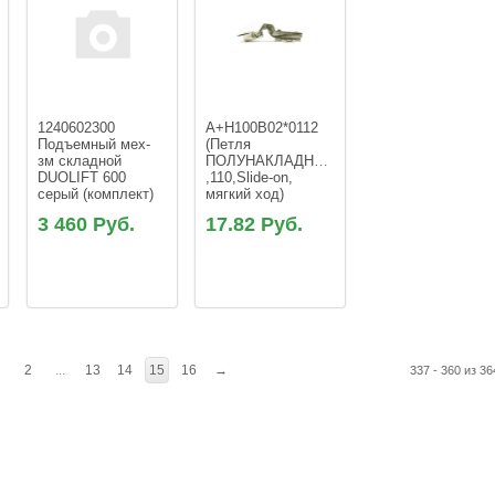
1240602300 
A+H100B02*0112 
Подъемный мех-
(Петля 
de-
зм складной  
ПОЛУНАКЛАДНАЯ 
DUOLIFT 600 
,110,Slide-on, 
серый (комплект)
мягкий ход)
3 460 Руб.
17.82 Руб.
1
2
...
13
14
15
16
→
337 - 360 из 36