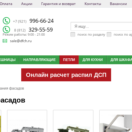
Оплата
Акции
Гарантия и возврат
Контакты
Вакансии
996-66-24
+7 (921)
329-55-59
8 (812)
поиск по разделу
поиск по а
Режим работы: 9:00 - 21:00
sale@dfch.ru
ЕШНИЦЫ
НАПРАВЛЯЮЩИЕ
ПЕТЛИ
ДЛЯ КУХНИ
ДЛЯ ШКАФ
Онлайн расчет распил ДСП
ания фасадов
асадов