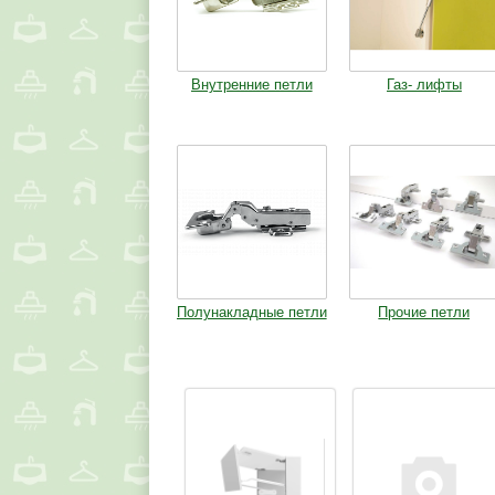
Внутренние петли
Газ- лифты
Полунакладные петли
Прочие петли