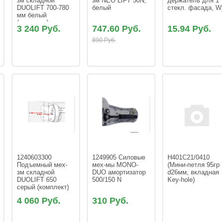
зм складной  
зм NEO LIFT 50N, 
держатель для 1 
DUOLIFT 700-780 
белый
стекл. фасада, W
мм белый 
(комплект)
3 240 Руб.
747.60 Руб.
15.94 Руб.
890 Руб.
1240603300 
1249905 Силовые 
H401C21/0410 
Подъемный мех-
мех-мы MONO-
(Мини-петля 95гр 
зм складной  
DUO амортизатор 
d26мм, вкладная 
DUOLIFT 650 
500/150 N
Key-hole)
серый (комплект)
4 060 Руб.
310 Руб.