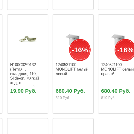
-16%
-16%
H100C02*0132 
1240531100 
1240521100 
(Петля  , 
MONOLIFT белый 
MONOLIFT белый
вкладная, 110, 
левый
правый
Slide-on, мягкий 
ход, с 
евровинтами)
19.90 Руб.
680.40 Руб.
680.40 Руб.
810 Руб.
810 Руб.