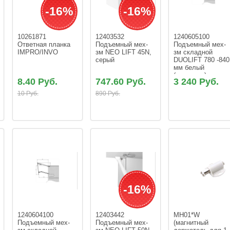
-16%
-16%
10261871 
12403532 
1240605100 
Ответная планка  
Подъемный мех-
Подъемный мех-
IMPRO/INVO
зм NEO LIFT 45N, 
зм складной  
серый
DUOLIFT 780 -840
мм белый 
(комплект)
8.40 Руб.
747.60 Руб.
3 240 Руб.
10 Руб.
890 Руб.
-16%
1240604100 
12403442 
MH01*W 
Подъемный мех-
Подъемный мех-
(магнитный 