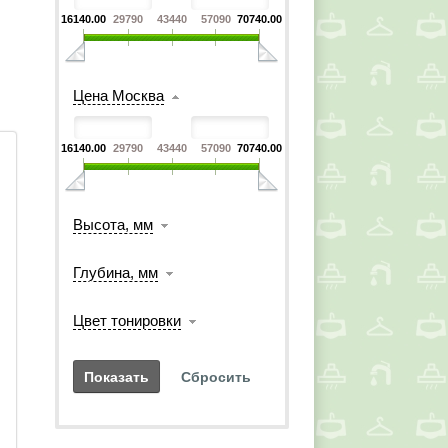
16140.00
29790
43440
57090
70740.00
Цена Москва
16140.00
29790
43440
57090
70740.00
Высота, мм
Глубина, мм
 
Цвет тонировки
 