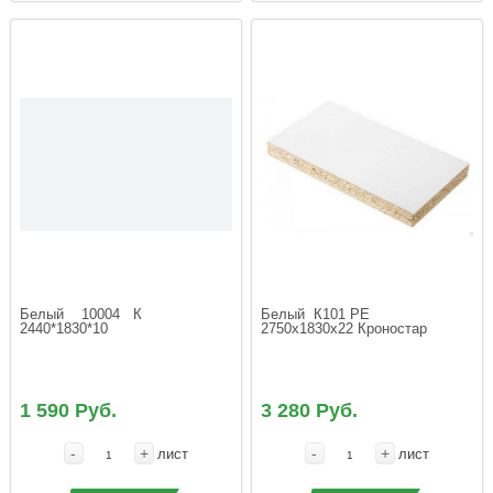
Белый    10004   К  
Белый  К101 РЕ  
2440*1830*10
2750х1830х22 Кроностар
1 590 Руб.
3 280 Руб.
-
+
-
+
лист
лист