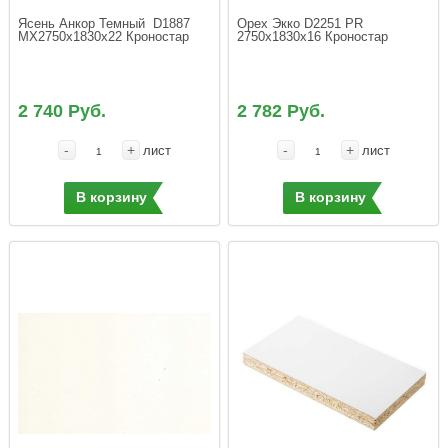
Ясень Анкор Темный  D1887 
Орех Экко D2251 PR 
MX2750х1830х22 Кроностар
2750x1830x16 Кроностар
2 740 Руб.
2 782 Руб.
-
+
-
+
лист
лист
В корзину
В корзину