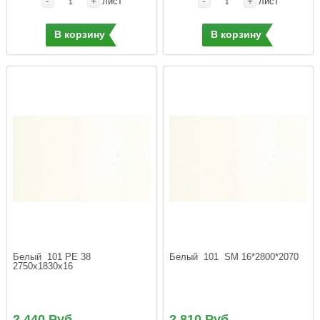
-
+
-
+
лист
лист
В корзину
В корзину
Белый  101 РЕ 38  
Белый  101  SM 16*2800*2070
2750х1830х16  
2 440 Руб.
2 810 Руб.