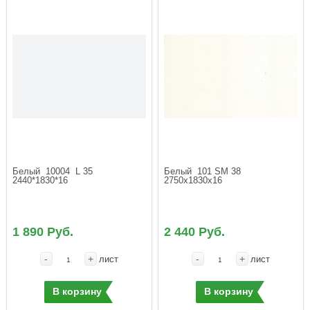
Белый  10004  L 35  
Белый  101 SM 38  
2440*1830*16
2750х1830х16 
1 890 Руб.
2 440 Руб.
-
+
-
+
лист
лист
В корзину
В корзину