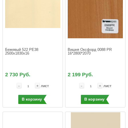
Бежевый 522 РЕ38 
Вишня Оксфорд 0088 PR  
2500х1830х16
16*2800*2070
2 730 Руб.
2 199 Руб.
-
+
-
+
лист
лист
В корзину
В корзину