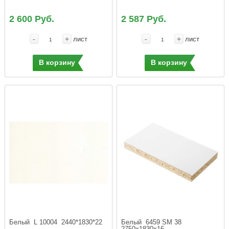
2 600 Руб.
2 587 Руб.
-
+
-
+
лист
лист
В корзину
В корзину
Белый  L 10004  2440*1830*22
Белый  6459 SM 38  
2750х1830х16 