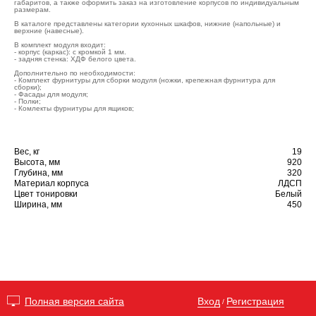
габаритов, а также оформить заказ на изготовление корпусов по индивидуальным
размерам.
В каталоге представлены категории кухонных шкафов, нижние (напольные) и
верхние (навесные).
В комплект модуля входит:
- корпус (каркас): с кромкой 1 мм.
- задняя стенка: ХДФ белого цвета.
Дополнительно по необходимости:
- Комплект фурнитуры для сборки модуля (ножки, крепежная фурнитура для
сборки);
- Фасады для модуля;
- Полки;
- Комлекты фурнитуры для ящиков;
Вес, кг
19
Высота, мм
920
Глубина, мм
320
Материал корпуса
ЛДСП
Цвет тонировки
Белый
Ширина, мм
450
Вход
Регистрация
Полная версия сайта
/