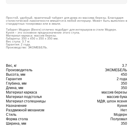
Простой, удобный, практичный табурет для дома из массива березы. Благодаря
стилистической лаконичности впишется в любой интерьер. Может быть выполнен в
стандартных тонировках или в эмали.
Табурет Модерн (Венге) отлично подойдет для интерьеров в стиле Модерн.
Кухня – это основное предназначение этого стула.
Материал каркаса: массив березы.
Габариты: 350 x 450 x 350 x 350 мм.
Вес стула: 3.7 кг.
Гарантия: 2 года.
Производство: ЭКОМЕБЕЛЬ.
Вес, кг
3.7
Производитель
ЭКОМЕБЕЛЬ
Высота, мм
450
Гарантия
2 года
Глубина, мм
350
Длина, мм
350
Материал каркаса
массив березы
Материал подстолья
массив бука
Материал столешницы
МДФ, шпон ясеня
Назначение
Кухня
Раздвижной механизм
Нет
Стиль
Модерн
Форма стола
Полуовал
Ширина, мм
350