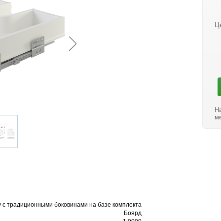
Ц
Н
м
 с традиционными боковинами на базе комплекта
Боярд