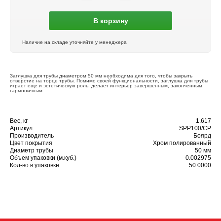
В корзину
Наличие на складе уточняйте у менеджера
Заглушка для трубы диаметром 50 мм необходима для того, чтобы закрыть
отверстие на торце трубы. Помимо своей функциональности, заглушка для трубы
играет еще и эстетическую роль: делает интерьер завершенным, законченным,
гармоничным.
Вес, кг
1.617
Артикул
SPP100/CP
Производитель
Боярд
Цвет покрытия
Хром полированный
Диаметр трубы
50 мм
Объем упаковки (м.куб.)
0.002975
Кол-во в упаковке
50.0000