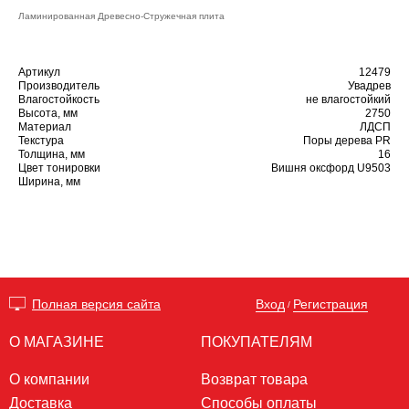
Ламинированная Древесно-Стружечная плита
Артикул
12479
Производитель
Увадрев
Влагостойкость
не влагостойкий
Высота, мм
2750
Материал
ЛДСП
Текстура
Поры дерева PR
Толщина, мм
16
Цвет тонировки
Вишня оксфорд U9503
Ширина, мм
Вход
Регистрация
Полная версия сайта
/
О МАГАЗИНЕ
ПОКУПАТЕЛЯМ
О компании
Возврат товара
Доставка
Способы оплаты