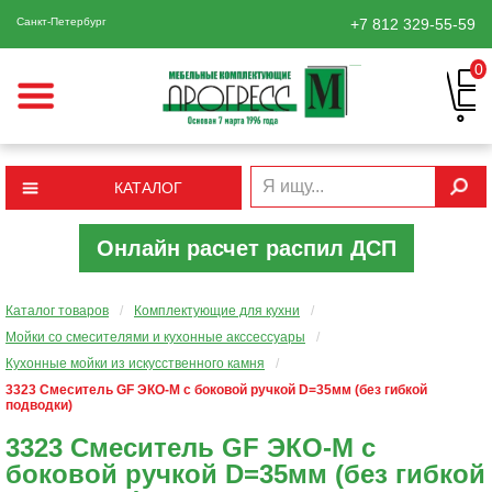
Санкт-Петербург
+7 812
329-55-59
0
КАТАЛОГ
Онлайн расчет распил ДСП
Каталог товаров
/
Комплектующие для кухни
/
Мойки со смесителями и кухонные акссессуары
/
Кухонные мойки из искусственного камня
/
3323 Смеситель GF ЭКО-М с боковой ручкой D=35мм (без гибкой
подводки)
3323 Смеситель GF ЭКО-М с
боковой ручкой D=35мм (без гибкой