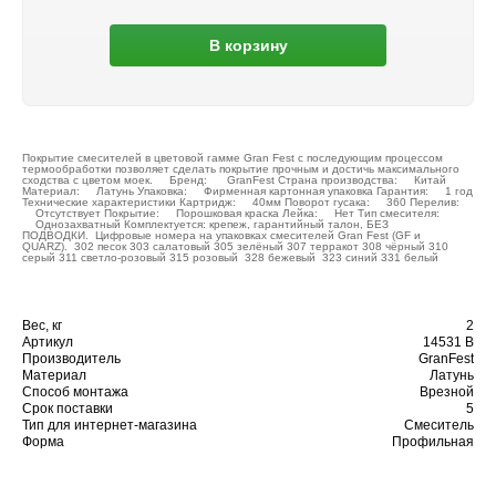
В корзину
Покрытие смесителей в цветовой гамме Gran Fest c последующим процессом
термообработки позволяет сделать покрытие прочным и достичь максимального
сходства с цветом моек. Бренд: GranFest Страна производства: Китай
Материал: Латунь Упаковка: Фирменная картонная упаковка Гарантия: 1 год
Технические характеристики Картридж: 40мм Поворот гусака: 360 Перелив:
Отсутствует Покрытие: Порошковая краска Лейка: Нет Тип смесителя:
Однозахватный Комплектуется: крепеж, гарантийный талон, БЕЗ
ПОДВОДКИ. Цифровые номера на упаковках смесителей Gran Fest (GF и
QUARZ). 302 песок 303 салатовый 305 зелёный 307 терракот 308 чёрный 310
серый 311 светло-розовый 315 розовый 328 бежевый 323 синий 331 белый
Вес, кг
2
Артикул
14531 B
Производитель
GranFest
Материал
Латунь
Способ монтажа
Врезной
Срок поставки
5
Тип для интернет-магазина
Смеситель
Форма
Профильная