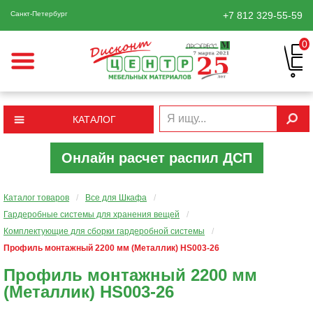
Санкт-Петербург
+7 812
329-55-59
0
КАТАЛОГ
Онлайн расчет распил ДСП
Каталог товаров
/
Все для Шкафа
/
Гардеробные системы для хранения вещей
/
Комплектующие для сборки гардеробной системы
/
Профиль монтажный 2200 мм (Металлик) HS003-26
Профиль монтажный 2200 мм
(Металлик) HS003-26