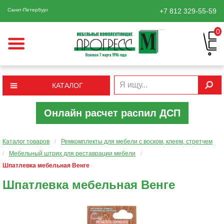
Санкт-Петербург
+7 812
329-55-59
0
КАТАЛОГ
Онлайн расчет распил ДСП
Каталог товаров
/
Ремкомплекты для мебели с воском, клеем, стретчем
/
Мебельный штрих для реставрации мебели
/
Шпатлевка мебельная Венге
Шпатлевка мебельная Венге