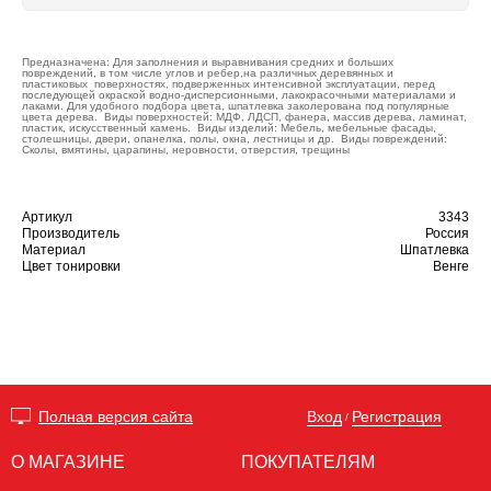
Предназначена: Для заполнения и выравнивания средних и больших
повреждений, в том числе углов и ребер,на различных деревянных и
пластиковых поверхностях, подверженных интенсивной эксплуатации, перед
последующей окраской водно-дисперсионными, лакокрасочными материалами и
лаками. Для удобного подбора цвета, шпатлевка заколерована под популярные
цвета дерева. Виды поверхностей: МДФ, ЛДСП, фанера, массив дерева, ламинат,
пластик, искусственный камень. Виды изделий: Мебель, мебельные фасады,
столешницы, двери, опанелка, полы, окна, лестницы и др. Виды повреждений:
Сколы, вмятины, царапины, неровности, отверстия, трещины
Артикул
3343
Производитель
Россия
Материал
Шпатлевка
Цвет тонировки
Венге
Вход
Регистрация
Полная версия сайта
/
О МАГАЗИНЕ
ПОКУПАТЕЛЯМ