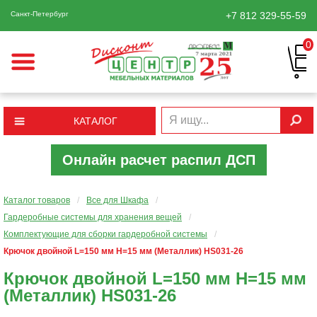
Санкт-Петербург
+7 812
329-55-59
0
КАТАЛОГ
Онлайн расчет распил ДСП
Каталог товаров
/
Все для Шкафа
/
Гардеробные системы для хранения вещей
/
Комплектующие для сборки гардеробной системы
/
Крючок двойной L=150 мм Н=15 мм (Металлик) HS031-26
Крючок двойной L=150 мм Н=15 мм
(Металлик) HS031-26