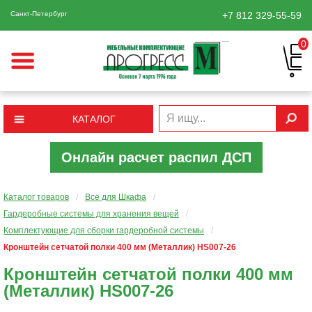
Санкт-Петербург
+7 812
329-55-59
0
КАТАЛОГ
Онлайн расчет распил ДСП
Каталог товаров
/
Все для Шкафа
/
Гардеробные системы для хранения вещей
/
Комплектующие для сборки гардеробной системы
/
Кронштейн сетчатой полки 400 мм (Металлик) HS007-26
Кронштейн сетчатой полки 400 мм
(Металлик) HS007-26