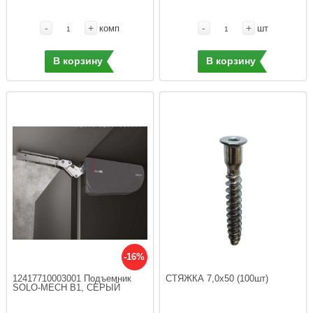
-
+
-
+
комп
шт
В корзину
В корзину
-16%
12417710003001 Подъемник 
SOLO-MECH В1, СЕРЫЙ