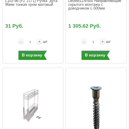
L102-96 (FZ 2171) Ручка  дуга 
DB8881Zn/500 Направляющие 
96мм тонкая хром матовый
скрытого монтажа с 
доводчиком L-500мм.
31 Руб.
1 305.62 Руб.
-
+
-
+
шт
шт
В корзину
В корзину