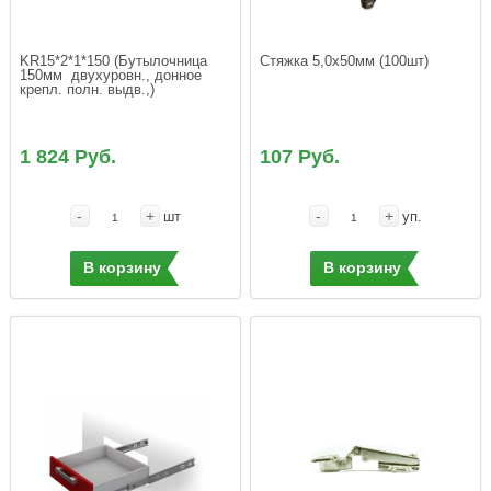
KR15*2*1*150 (Бутылочница 
150мм  двухуровн., донное 
крепл. полн. выдв.,)
1 824 Руб.
107 Руб.
-
+
-
+
шт
уп.
В корзину
В корзину