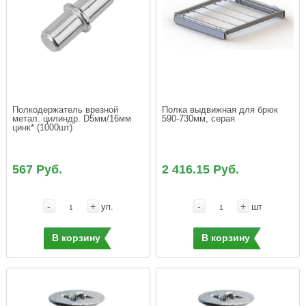
Полкодержатель врезной 
Полка выдвижная для брюк 
метал. цилиндр. D5мм/16мм 
590-730мм, серая
цинк* (1000шт)
567 Руб.
2 416.15 Руб.
-
+
-
+
уп.
шт
В корзину
В корзину