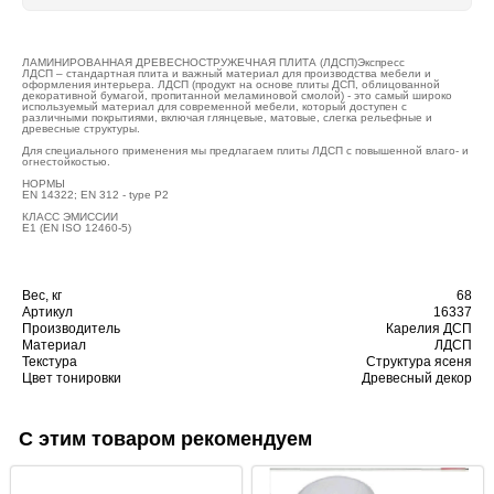
ЛАМИНИРОВАННАЯ ДРЕВЕСНОСТРУЖЕЧНАЯ ПЛИТА (ЛДСП)Экспресс
ЛДСП – стандартная плита и важный материал для производства мебели и
оформления интерьера. ЛДСП (продукт на основе плиты ДСП, облицованной
декоративной бумагой, пропитанной меламиновой смолой) - это самый широко
используемый материал для современной мебели, который доступен с
различными покрытиями, включая глянцевые, матовые, слегка рельефные и
древесные структуры.
Для специального применения мы предлагаем плиты ЛДСП с повышенной влаго- и
огнестойкостью.
НОРМЫ
EN 14322; EN 312 - type P2
КЛАСС ЭМИССИИ
E1 (EN ISO 12460-5)
Вес, кг
68
Артикул
16337
Производитель
Карелия ДСП
Материал
ЛДСП
Текстура
Структура ясеня
Цвет тонировки
Древесный декор
С этим товаром рекомендуем