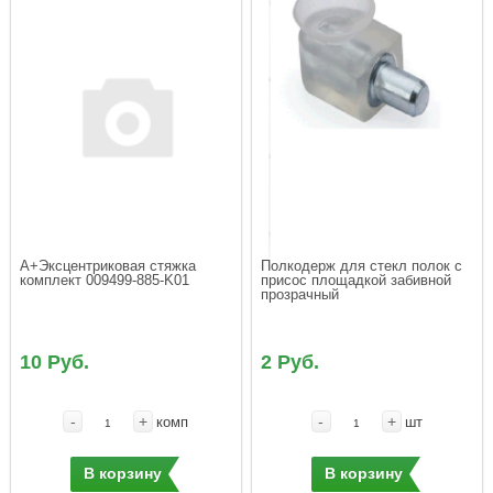
A+Эксцентриковая стяжка 
Полкодерж для стекл полок с 
комплект 009499-885-K01
присос площадкой забивной 
прозрачный
10 Руб.
2 Руб.
-
+
-
+
комп
шт
В корзину
В корзину