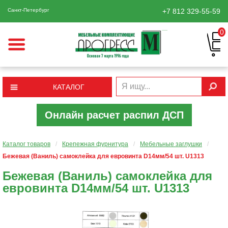
Санкт-Петербург
+7 812
329-55-59
0
КАТАЛОГ
Онлайн расчет распил ДСП
Каталог товаров
/
Крепежная фурнитура
/
Мебельные заглушки
/
Бежевая (Ваниль) самоклейка для евровинта D14мм/54 шт. U1313
Бежевая (Ваниль) самоклейка для
евровинта D14мм/54 шт. U1313