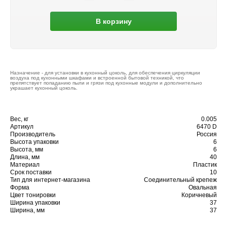
В корзину
Назначение - для установки в кухонный цоколь, для обеспечения циркуляции
воздуха под кухонными шкафами и встроенной бытовой техникой, что
препятствует попаданию пыли и грязи под кухонные модули и дополнительно
украшает кухонный цоколь.
Вес, кг
0.005
Артикул
6470 D
Производитель
Россия
Высота упаковки
6
Высота, мм
6
Длина, мм
40
Материал
Пластик
Срок поставки
10
Тип для интернет-магазина
Соединительный крепеж
Форма
Овальная
Цвет тонировки
Коричневый
Ширина упаковки
37
Ширина, мм
37