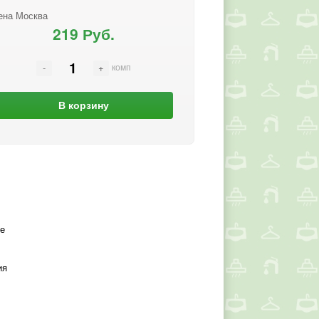
ена Москва
219 Руб.
комп
В корзину
е
ия