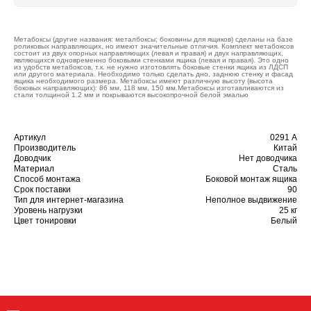
Метабоксы (другие названия: металбоксы; боковины для ящиков) сделаны на базе
роликовых направляющих, но имеют значительные отличия. Комплект метабоксов
состоит из двух опорных направляющих (левая и правая) и двух направляющих,
являющихся одновременно боковыми стенками ящика (левая и правая). Это одно
из удобств метабоксов, т.к. не нужно изготовлять боковые стенки ящика из ЛДСП
или другого материала. Необходимо только сделать дно, заднюю стенку и фасад
ящика необходимого размера. Метабоксы имеют различную высоту (высота
боковых направляющих): 86 мм, 118 мм, 150 мм.Метабоксы изготавливаются из
стали толщиной 1.2 мм и покрываются высокопрочной белой эмалью
Артикул
0291 А
Производитель
Китай
Доводчик
Нет доводчика
Материал
Сталь
Способ монтажа
Боковой монтаж ящика
Срок поставки
90
Тип для интернет-магазина
Неполное выдвижение
Уровень нагрузки
25 кг
Цвет тонировки
Белый