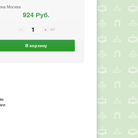
ена Москва
924 Руб.
шт
В корзину
ми
аги