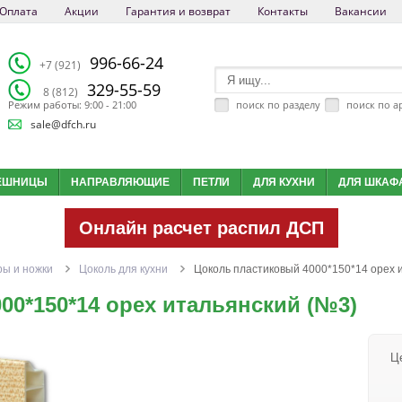
Оплата
Акции
Гарантия и возврат
Контакты
Вакансии
996-66-24
+7 (921)
329-55-59
8 (812)
поиск по разделу
поиск по а
Режим работы: 9:00 - 21:00
sale@dfch.ru
ЕШНИЦЫ
НАПРАВЛЯЮЩИЕ
ПЕТЛИ
ДЛЯ КУХНИ
ДЛЯ ШКАФ
Онлайн расчет распил ДСП
ры и ножки
Цоколь для кухни
Цоколь пластиковый 4000*150*14 орех 
00*150*14 орех итальянский (№3)
Ц