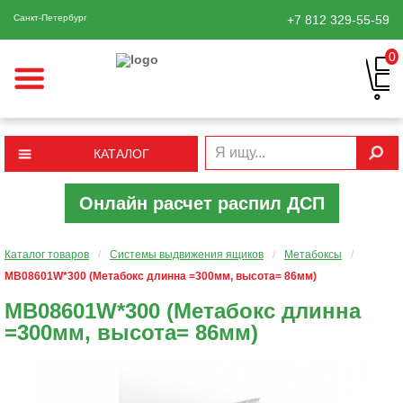
Санкт-Петербург
+7 812
329-55-59
0
КАТАЛОГ
Онлайн расчет распил ДСП
Каталог товаров
/
Системы выдвижения ящиков
/
Метабоксы
/
MB08601W*300 (Meтабокс длинна =300мм, высота= 86мм)
MB08601W*300 (Meтабокс длинна
=300мм, высота= 86мм)