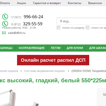
Оплата
Акции
Гарантия и возврат
Контакты
Вакансии
996-66-24
+7 (921)
329-55-59
8 (812)
поиск по разделу
поиск по а
Режим работы: 9:00 - 21:00
sale@dfch.ru
ЕШНИЦЫ
НАПРАВЛЯЮЩИЕ
ПЕТЛИ
ДЛЯ КУХНИ
ДЛЯ ШКАФ
Онлайн расчет распил ДСП
жения ящиков
Системы выдвижения ящиков
(GR804-550W) Тандембокс
кс высокий, гладкий, белый 550*225
Ц