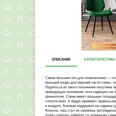
ОПИСАНИЕ
ХАРАКТЕРИСТИКИ
Самое большое зло для позвоночника — это к
большей опоры для верхней части спины, но
Подняться из такого положения полулёжа бы
приводящую положение тела сидящего на нё
физиологии. Спина имеет большую площадь
сползти вниз. А бедра занимают правильное
в воздухе. Боковая поддержка на сиденье д
Конечно, наш стул не назовёшь ортопедиче
чтобы сочетать комфорт со здоровьем спин