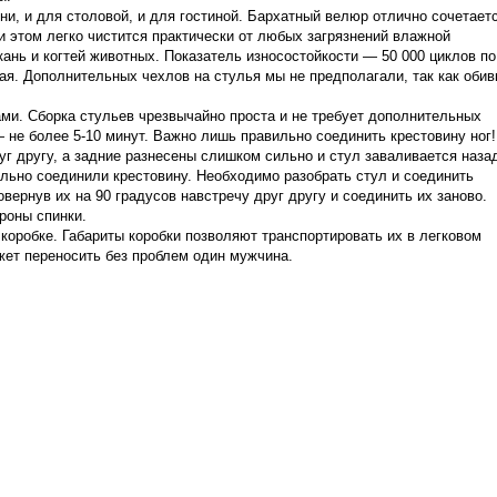
хни, и для столовой, и для гостиной. Бархатный велюр отлично сочетает
и этом легко чистится практически от любых загрязнений влажной
кань и когтей животных. Показатель износостойкости — 50 000 циклов по
я. Дополнительных чехлов на стулья мы не предполагали, так как обив
и. Сборка стульев чрезвычайно проста и не требует дополнительных
 не более 5-10 минут. Важно лишь правильно соединить крестовину ног!
г другу, а задние разнесены слишком сильно и стул заваливается наза
льно соединили крестовину. Необходимо разобрать стул и соединить
вернув их на 90 градусов навстречу друг другу и соединить их заново.
роны спинки.
коробке. Габариты коробки позволяют транспортировать их в легковом
жет переносить без проблем один мужчина.