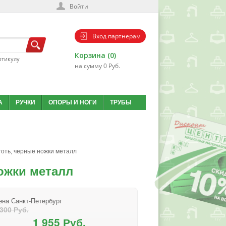
Войти
Вход партнерам
Корзина (0)
ртикулу
на сумму 0 Руб.
А
РУЧКИ
ОПОРЫ И НОГИ
ТРУБЫ
готь, черные ножки металл
ожки металл
ена Санкт-Петербург
 300 Руб.
1 955 Руб.