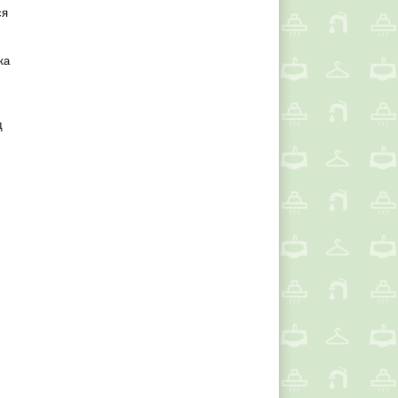
ся
ка
д