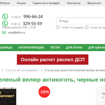
Оплата
Акции
Гарантия и возврат
Контакты
Вакансии
996-66-24
+7 (921)
329-55-59
8 (812)
поиск по разделу
поиск по а
Режим работы: 9:00 - 21:00
sale@dfch.ru
ЕШНИЦЫ
НАПРАВЛЯЮЩИЕ
ПЕТЛИ
ДЛЯ КУХНИ
ДЛЯ ШКАФ
Онлайн расчет распил ДСП
Cтул на металлокаркасе
Стулья для кухни Flof зеленый велюр антико
 зеленый велюр антикоготь, черные н
-15%
Ц
2