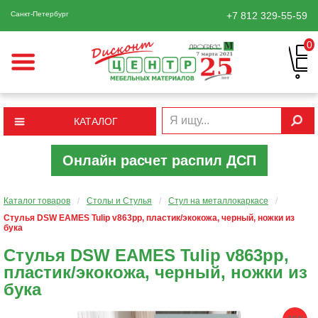
Санкт-Петербург
+7 812
329-55-59
0
КАТАЛОГ
Онлайн расчет распил ДСП
Каталог товаров
/
Столы и Стулья
/
Cтул на металлокаркасе
/
Стулья DSW EAMES Tulip v863pp, пластик/экокожа, черный, ножки из
бука
Стулья DSW EAMES Tulip v863pp,
пластик/экокожа, черный, ножки из
бука