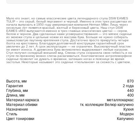
Мало кто знает, но самые классические цвета легендарного стула DSW EAMES
TULIP – это серый, белый пергамент и черный. Именно в этих трех расцветках их
начала выпускать в 1950 году американская компания Herman Miller. Лишь через
несколько лет появятся красный, желтый и бирюзовый цвета. Наш стул DSW
EAMES v863 выпускается именно в трех главных классических цветах — сером,
белом и черном. Два сделанных нами усовершенствования — это мягкое сиденье
из экокожи стула и цельные ножки из массива бука. Больше не нужно собирать
замысловатую паутинку крепления стула. Достаточно просто прикрутить четыре
болта на крестовину. Благодаря долговечной конструкции гарантийный срок
увеличен до 2 лет. А срок эксплуатации — не ограничен. Высокопрочный пластик
не имеет износа. А древесина бука великолепно выдерживает любые нагрузки.
Стул получил солидный внешний вид. Спинка стула сохранила свою гибкость и на
стуле по-прежнему можно слегка раскачиваться. Анатомическое антропоморфное
сиденье позволит не думать о времени, затекших ногах и пояснице во время
застолья. Некоторые называют это сиденье «тюльпаном» за схожесть с цветком.
Высота, мм
870
Гарантия
2 года
Глубина, мм
440
Длина, мм
400
Материал каркаса
металлокаркас
Материал обивки
тк. коллекции Велюр капучино
Назначение
Кухня
Стиль
Модерн
Цвет тонировки
Капучино