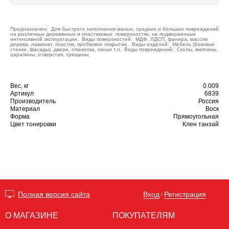
Предназначен: Для быстрого заполнения малых, средних и больших повреждений
на различных деревянных и пластиковых поверхностях, не подверженных
интенсивной эксплуатации. Виды поверхностей: МДФ, ЛДСП, фанера, массив
дерева, ламинат, пластик, пробковое покрытие. Виды изделий: Мебель (боковые
стенки, фасады), двери, опанелка, окнаи т.п. Виды повреждений: Сколы, вмятины,
царапины, отверстия, трещины.
Вес, кг
0.009
Артикул
6839
Производитель
Россия
Материал
Воск
Форма
Прямоугольная
Цвет тонировки
Клен танзай
Вход
Регистрация
Полная версия сайта
/
О МАГАЗИНЕ
ПОКУПАТЕЛЯМ