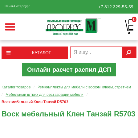
Санкт-Петербург
+7 812
329-55-59
0
КАТАЛОГ
Онлайн расчет распил ДСП
Каталог товаров
/
Ремкомплекты для мебели с воском, клеем, стретчем
/
Мебельный штрих для реставрации мебели
/
Воск мебельный Клен Танзай R5703
Воск мебельный Клен Танзай R5703