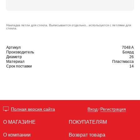
Накладка петли для стекла. Выписывается отдельно.. используется с петлями для
стекла.
Артикул
7048 A
Производитель
Боярд
Диаметр
26
Материал
Пластмасса
Срок поставки
14
Вход
Регистрация
Полная версия сайта
/
О МАГАЗИНЕ
ПОКУПАТЕЛЯМ
О компании
Возврат товара