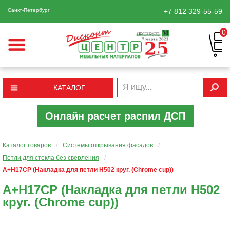
Санкт-Петербург
+7 812
329-55-59
0
КАТАЛОГ
Онлайн расчет распил ДСП
Каталог товаров
/
Системы открывания фасадов
/
Петли для стекла без сверления
/
A+H17CP (Накладка для петли Н502 круг. (Chrome cup))
A+H17CP (Накладка для петли Н502
круг. (Chrome cup))