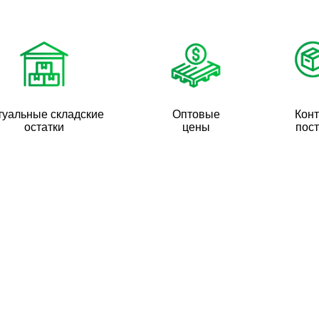
туальные складские
Оптовые
Кон
остатки
цены
пос