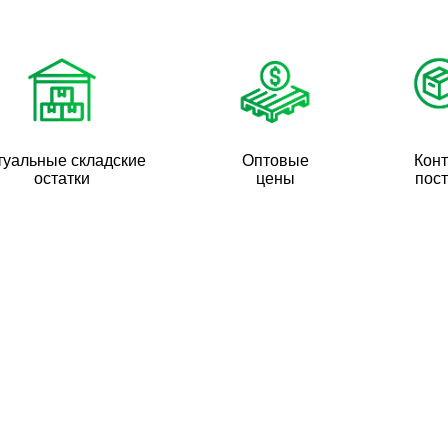
туальные складские
Оптовые
Кон
остатки
цены
пос