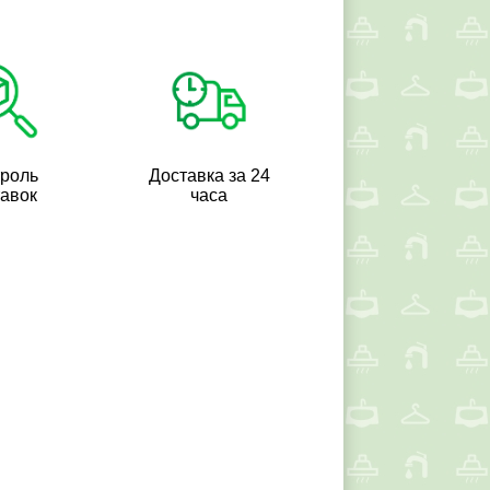
троль
Доставка за 24
тавок
часа