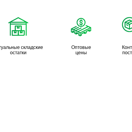
туальные складские
Оптовые
Кон
остатки
цены
пос