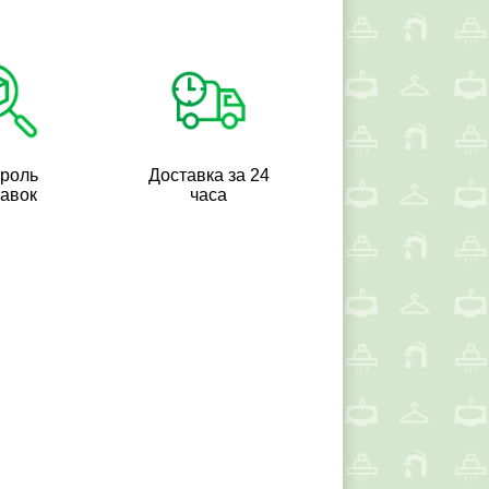
троль
Доставка за 24
тавок
часа