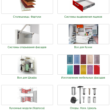
Столешницы. Фартуки
Системы выдвижения ящиков
Системы открывания фасадов
Все для Кухни
Все для Шкафа
Изготовление мебельных фасадов
Кухонные модули (Корпуса)
Опоры. Ноги. Цоколь