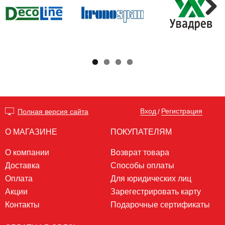
Next
Вход
Регистрация
Полная версия сайта
/
О МАГАЗИНЕ
ПОКУПАТЕЛЯМ
О компании
Возврат товара
Доставка
Способы оплаты
Оплата
Для юридических лиц
Акции
Зарегестрировать карту
Контакты
Подарочные сертификаты