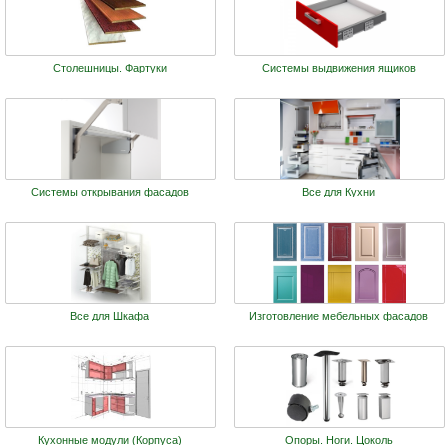
Столешницы. Фартуки
Системы выдвижения ящиков
Системы открывания фасадов
Все для Кухни
Все для Шкафа
Изготовление мебельных фасадов
Кухонные модули (Корпуса)
Опоры. Ноги. Цоколь