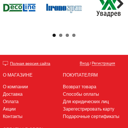
Next
Вход
Регистрация
Полная версия сайта
/
О МАГАЗИНЕ
ПОКУПАТЕЛЯМ
О компании
Возврат товара
Доставка
Способы оплаты
Оплата
Для юридических лиц
Акции
Зарегестрировать карту
Контакты
Подарочные сертификаты