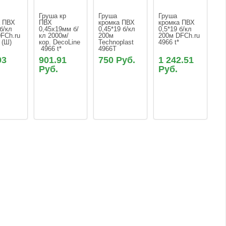
Груша кр 
Груша 
Груша 
 ПВХ 
ПВХ 
кромка ПВХ 
кромка ПВХ 
б/кл 
0,45х19мм б/
0,45*19 б/кл 
0,5*19 б/кл 
FCh.ru 
кл 2000м/
200м 
200м DFCh.ru 
 (Ш)
кор. DecoLine 
Technoplast 
4966 t*
 4966 t*
4966T
93
901.91
750 Руб.
1 242.51
Руб.
Руб.