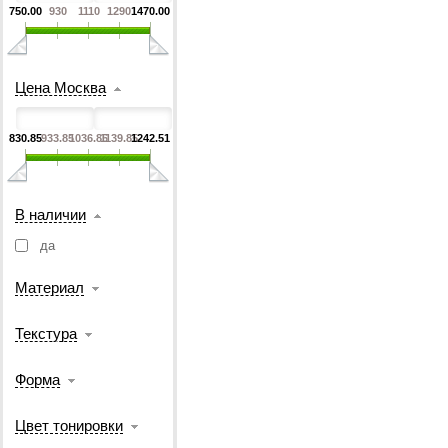
750.00
930
1110
1290
1470.00
Цена Москва
830.85
933.85
1036.85
1139.85
1242.51
В наличии
да
Материал
Текстура
Форма
Цвет тонировки