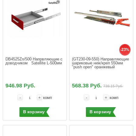
-23%
DB4525Zn/500 Напрвляющие с 
(GT230-09-550) Направляющие 
шариковые ниж/креп 550мм 
"push open" оранжевый
946.98 Руб.
568.38 Руб.
738.15 Руб.
-
+
-
+
комп
комп
В корзину
В корзину