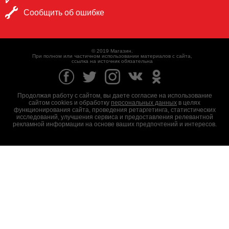
Сообщить об ошибке
© 2019 Магазин.
При полном или частичном использовании материалов с сайта,
ссылка на источник обязательна
Продолжая работу с сайтом, вы даете согласие на использование
сайтом cookies и обработку
персональных данных
в целях
функционирования сайта, проведения ретаргетинга, статистических
исследований, улучшения сервиса и предоставления релевантной
рекламной информации на основе ваших предпочтений и интересов.