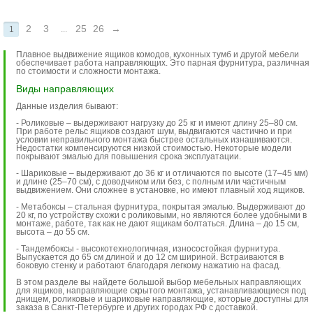
2
3
25
26
→
1
...
Плавное выдвижение ящиков комодов, кухонных тумб и другой мебели
обеспечивает работа направляющих. Это парная фурнитура, различная
по стоимости и сложности монтажа.
Виды направляющих
Данные изделия бывают:
- Роликовые – выдерживают нагрузку до 25 кг и имеют длину 25–80 см.
При работе рельс ящиков создают шум, выдвигаются частично и при
условии неправильного монтажа быстрее остальных изнашиваются.
Недостатки компенсируются низкой стоимостью. Некоторые модели
покрывают эмалью для повышения срока эксплуатации.
- Шариковые – выдерживают до 36 кг и отличаются по высоте (17–45 мм)
и длине (25–70 см), с доводчиком или без, с полным или частичным
выдвижением. Они сложнее в установке, но имеют плавный ход ящиков.
- Метабоксы – стальная фурнитура, покрытая эмалью. Выдерживают до
20 кг, по устройству схожи с роликовыми, но являются более удобными в
монтаже, работе, так как не дают ящикам болтаться. Длина – до 15 см,
высота – до 55 см.
- Тандембоксы - высокотехнологичная, износостойкая фурнитура.
Выпускается до 65 см длиной и до 12 см шириной. Встраиваются в
боковую стенку и работают благодаря легкому нажатию на фасад.
В этом разделе вы найдете большой выбор мебельных направляющих
для ящиков, направляющие скрытого монтажа, устанавливающиеся под
днищем, роликовые и шариковые направляющие, которые доступны для
заказа в Санкт-Петербурге и других городах РФ с доставкой.