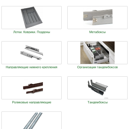
Лотки. Коврики. Поддоны
Метабоксы
Направляющие нижнего крепления
Организации тандембоксов
Роликовые направляющие
Тандембоксы