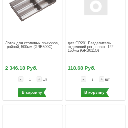
Лоток для столовых приборов, 
для GR201 Разделитель 
тройной, 500мм (GRB500C)
отделений рег., пласт. 122-
150мм (GRB011Q)
2 346.18 Руб.
118.68 Руб.
-
+
-
+
шт
шт
В корзину
В корзину