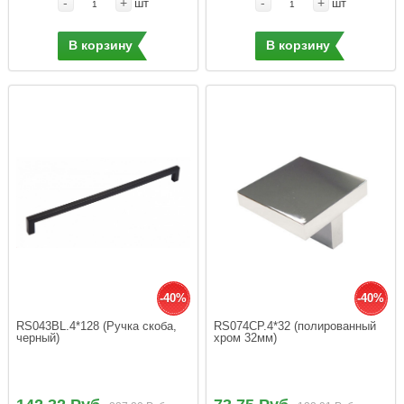
-
+
-
+
шт
шт
В корзину
В корзину
-40%
-40%
RS043BL.4*128 (Ручка скоба, 
RS074CP.4*32 (полированный 
черный)
хром 32мм)