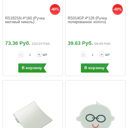
-40%
-40%
RS182SN.4*160 (Ручка 
RS014GP.4*128 (Ручка 
матовый никель)
полированное золото)
73.36 Руб.
39.63 Руб.
122.27 Руб.
66.05 Руб.
-
+
-
+
шт
шт
В корзину
В корзину