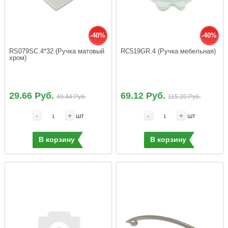
-40%
-40%
RS079SC.4*32 (Ручка матовый 
RC519GR.4 (Ручка мебельная)
хром)
29.66 Руб.
69.12 Руб.
49.44 Руб.
115.20 Руб.
-
+
-
+
шт
шт
В корзину
В корзину