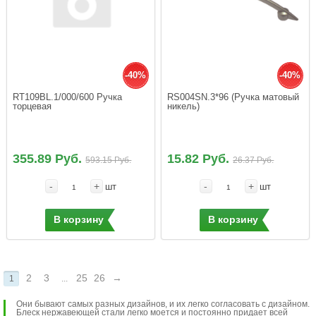
-40%
-40%
RT109BL.1/000/600 Ручка 
RS004SN.3*96 (Ручка матовый 
торцевая
никель)
355.89 Руб.
15.82 Руб.
593.15 Руб.
26.37 Руб.
-
+
-
+
шт
шт
В корзину
В корзину
2
3
25
26
→
1
...
Они бывают самых разных дизайнов, и их легко согласовать с дизайном.
Блеск нержавеющей стали легко моется и постоянно придает всей