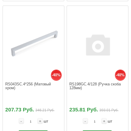
-40%
-40%
RS043SC.4*256 (Матовый 
RS198GC.4/128 (Ручка скоба 
хром)
128мм)
207.73 Руб.
235.81 Руб.
346.21 Руб.
393.01 Руб.
-
+
-
+
шт
шт