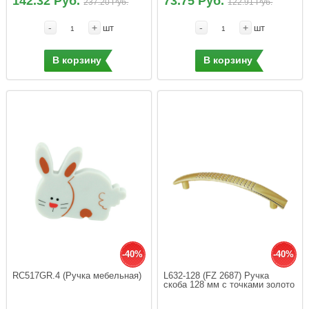
142.32 Руб.
73.75 Руб.
237.20 Руб.
122.91 Руб.
-
+
-
+
шт
шт
В корзину
В корзину
-40%
-40%
RC517GR.4 (Ручка мебельная)
L632-128 (FZ 2687) Ручка 
скоба 128 мм с точками золото