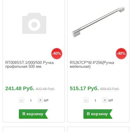
-40%
-40%
RT009SST.1/000/500 Ручка 
RS267CP*W.4*256(Ручка 
профильная 500 мм.
мебельная)
241.48 Руб.
515.17 Руб.
402.46 Руб.
858.62 Руб.
-
+
-
+
шт
шт
В корзину
В корзину