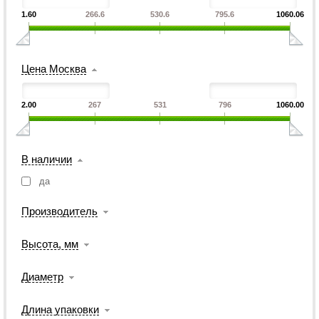
1.60
266.6
530.6
795.6
1060.06
Цена Москва
2.00
267
531
796
1060.00
В наличии
да
Производитель
Высота, мм
Диаметр
Длина упаковки