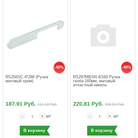
-40%
-40%
RS256SC.4*288 (Ручка 
RS297MBSN.4/160 Ручка 
матовый хром)
скоба 160мм, матовый 
атластный никель
187.91 Руб.
220.81 Руб.
313.18 Руб.
368.02 Руб.
-
+
-
+
шт
шт
В корзину
В корзину