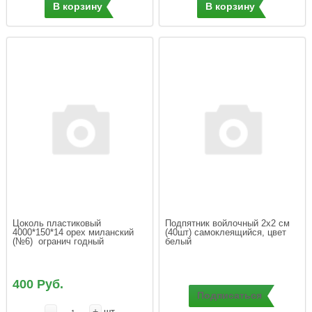
В корзину
В корзину
Цоколь пластиковый 
Подпятник войлочный 2х2 cм 
4000*150*14 орех миланский 
(40шт) самоклеящийся, цвет 
(№6)  огранич годный
белый
400 Руб.
Подписаться
-
+
шт