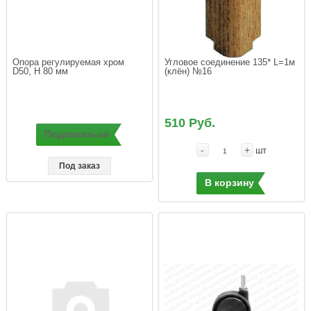
Опора регулируемая хром 
Угловое соединение 135* L=1м 
D50, H 80 мм
(клён) №16
510 Руб.
Подписаться
-
+
шт
Под заказ
В корзину