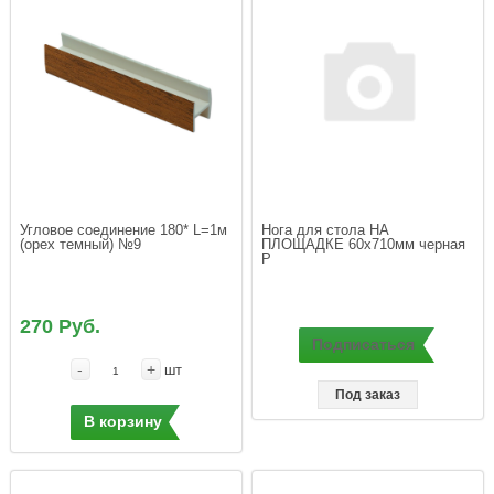
Угловое соединение 180* L=1м 
Нога для стола НА 
(орех темный) №9
ПЛОЩАДКЕ 60x710мм черная 
270 Руб.
Подписаться
-
+
шт
Под заказ
В корзину