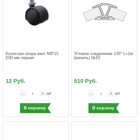
Колесная опора винт М8*15  
Угловое соединение 135* L=1м 
(ваниль) №10
12 Руб.
510 Руб.
-
+
-
+
шт
шт
В корзину
В корзину