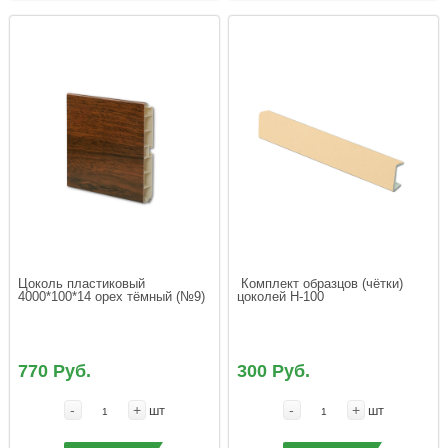
Цоколь пластиковый 
 Комплект образцов (чётки) 
4000*100*14 орех тёмный (№9)
цоколей Н-100
770 Руб.
300 Руб.
-
+
-
+
шт
шт