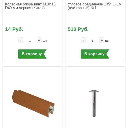
Колесная опора винт М10*15  
Угловое соединение 135* L=1м 
(дуб горный) №1
14 Руб.
510 Руб.
-
+
-
+
шт
шт
В корзину
В корзину