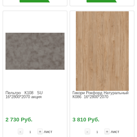
Пельтро   К108   SU  
Гикори Рокфорд Натуральный  
16*2800*2070 акция
К086  16*2800*2070
2 730 Руб.
3 810 Руб.
-
+
-
+
лист
лист