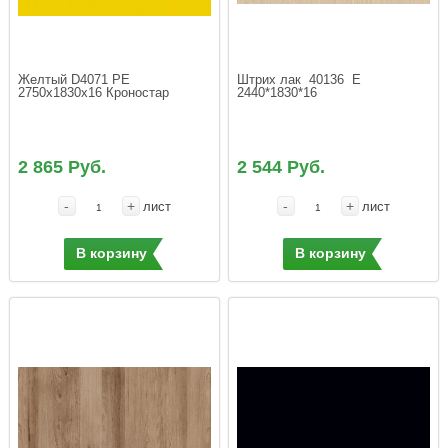
Желтый D4071 PE 
Штрих лак  40136  Е   
2750х1830х16 Кроностар
2440*1830*16
2 865 Руб.
2 544 Руб.
-
+
-
+
лист
лист
В корзину
В корзину