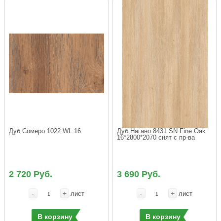
Дуб Сомеро 1022 WL 16
Дуб Нагано 8431 SN Fine Oak 
16*2800*2070 снят с пр-ва
2 720 Руб.
3 690 Руб.
-
+
-
+
лист
лист
В корзину
В корзину