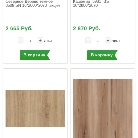
Северное Дерево темное  
Кашемир  5981  ВS  
8509 SN 16*2800*2070  акция
16*2800*2070
2 665 Руб.
2 870 Руб.
-
+
-
+
лист
лист
В корзину
В корзину