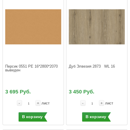
Персик 0551 PE 16*2800*2070  
Дуб Элвезия 2873   WL 16
выведен
3 695 Руб.
3 450 Руб.
-
+
-
+
лист
лист
В корзину
В корзину