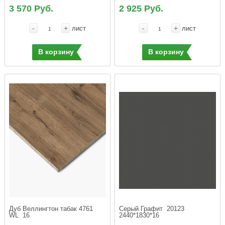
3 570 Руб.
2 925 Руб.
-
+
-
+
лист
лист
В корзину
В корзину
Дуб Веллингтон табак 4761  
Серый Графит  20123   
WL  16
2440*1830*16