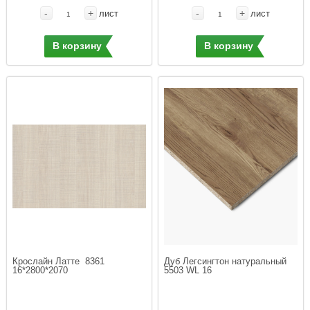
-
+
-
+
лист
лист
В корзину
В корзину
Крослайн Латте  8361 
Дуб Легсингтон натуральный 
16*2800*2070 
5503 WL 16