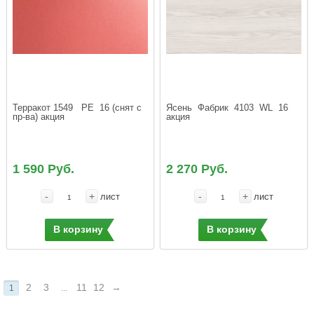
Терракот 1549   PЕ  16 (снят с 
Ясень  Фабрик  4103  WL  16 
пр-ва) акция
акция
1 590 Руб.
2 270 Руб.
-
+
-
+
лист
лист
В корзину
В корзину
2
3
11
12
→
1
...