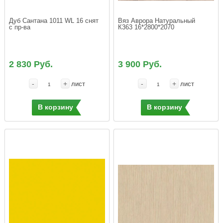
Дуб Сантана 1011 WL 16 снят 
Вяз Аврора Натуральный  
с пр-ва
К363 16*2800*2070 
2 830 Руб.
3 900 Руб.
-
+
-
+
лист
лист
В корзину
В корзину