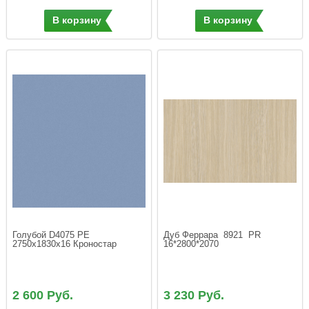
В корзину
В корзину
Голубой D4075 PE 
Дуб Феррара  8921  PR  
2750х1830х16 Кроностар
16*2800*2070
2 600 Руб.
3 230 Руб.