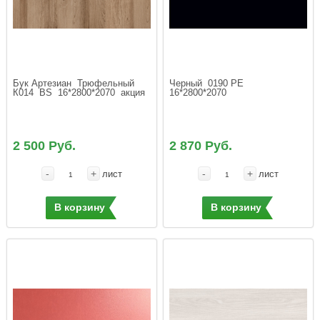
Бук Артезиан  Трюфельный  
Черный  0190 РЕ   
К014  ВS  16*2800*2070  акция
16*2800*2070
2 500 Руб.
2 870 Руб.
-
+
-
+
лист
лист
В корзину
В корзину