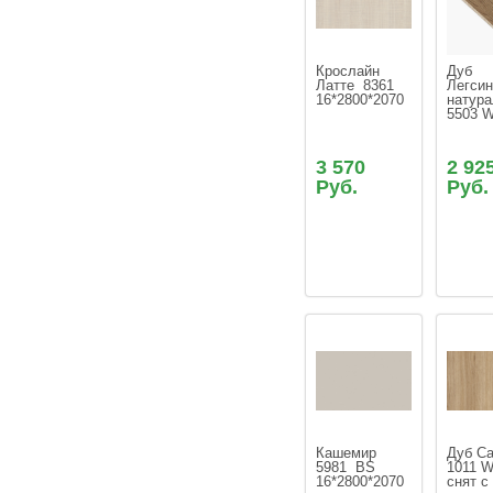
Крослайн 
Дуб 
Латте  8361 
Легсин
16*2800*2070 
натура
5503 W
3 570
2 92
Руб.
Руб.
Кашемир  
Дуб Са
5981  ВS  
1011 W
16*2800*2070
снят с