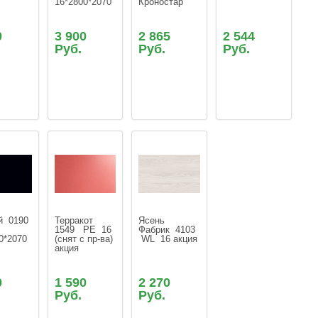
16*2800*2070 
Кроностар
0
3 900
2 865
2 544
Руб.
Руб.
Руб.
  0190 
Терракот 
Ясень  
1549   PЕ  16 
Фабрик  4103 
0*2070
(снят с пр-ва) 
 WL  16 акция
акция
0
1 590
2 270
Руб.
Руб.