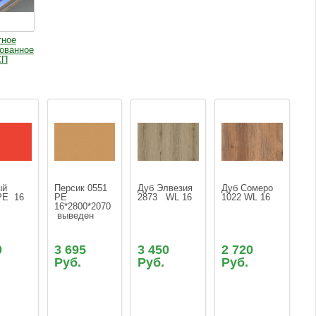
тное
ованное
СП
й  
Персик 0551 
Дуб Элвезия 
Дуб Сомеро 
РЕ  16
PE 
2873   WL 16
1022 WL 16
16*2800*2070 
 выведен
0
3 695
3 450
2 720
Руб.
Руб.
Руб.