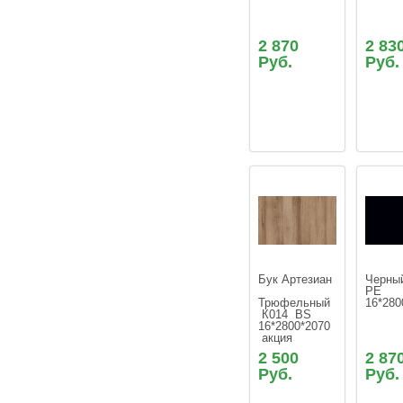
2 870
2 83
Руб.
Руб.
Бук Артезиан 
Черный
РЕ   
Трюфельный 
16*280
 К014  ВS  
16*2800*2070 
 акция
2 500
2 87
Руб.
Руб.