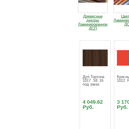
Древесные
Цве
декоры
Ламинир
Ламинированное
Д
ДСП
Дуб Тортона 
Красны
1017  SE 16 
1012  
под заказ
4 049.62
3 17
Руб.
Руб.