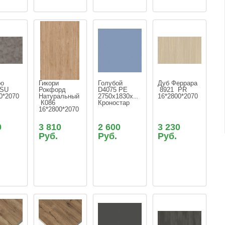
о   
Гикори 
Голубой 
Дуб Феррара 
 SU  
Рокфорд 
D4075 PE 
 8921  PR  
0*2070 
Натуральный 
2750х1830х16 
16*2800*2070
 К086  
Кроностар
16*2800*2070
0
3 810
2 600
3 230
Руб.
Руб.
Руб.