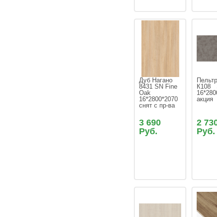
Дуб Нагано 
Пельтр
8431 SN Fine 
К108  
Oak 
16*280
16*2800*2070 
акция
снят с пр-ва
3 690
2 73
Руб.
Руб.