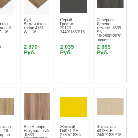
Дуб 
Серый 
Северное 
гтон 
Веллингтон 
Графит  
Дерево 
льный 
табак 4761  
20123   
темное  8509 
L 16
WL  16
2440*1830*16
SN 
16*2800*2070 
 акция
5
2 870
2 035
2 665
Руб.
Руб.
Руб.
нтана 
Вяз Аврора 
Желтый 
Штрих лак  
L 16 
Натуральный 
D4071 PE 
40136  Е   
 пр-ва
 К363 
2750х1830х16 
2440*1830*16