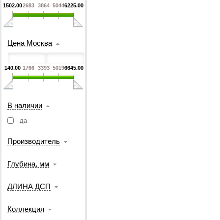
1502.00
2683
3864
5044
6225.00
Цена Москва
140.00
1766
3393
5019
6645.00
В наличии
да
Производитель
Глубина, мм
ДЛИНА ДСП
Коллекция