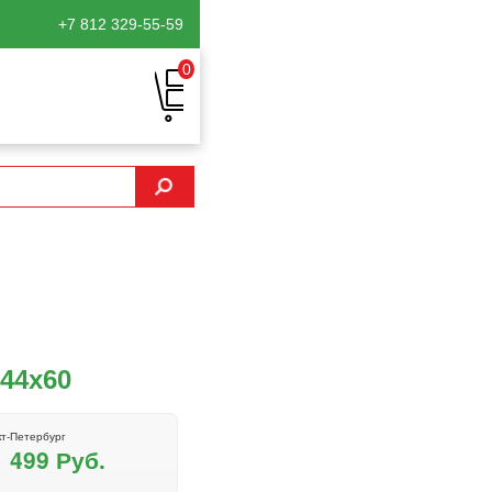
+7 812
329-55-59
0
44х60
т-Петербург
1 499 Руб.